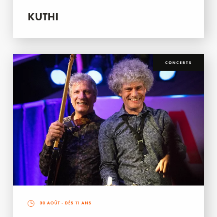
KUTHI
CONCERTS
30 AOÛT
- DÈS 11 ANS