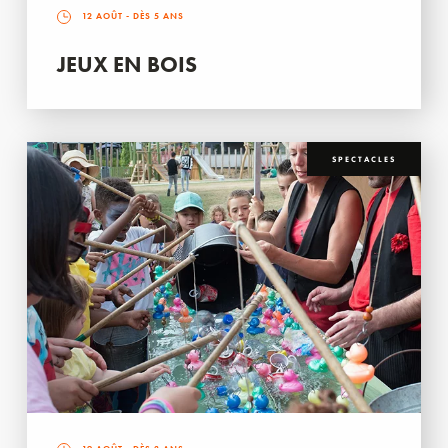
12 AOÛT
- DÈS 5 ANS
JEUX EN BOIS
SPECTACLES