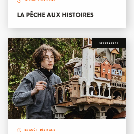
19 AOÛT
- DÈS 3 ANS
LA PÊCHE AUX HISTOIRES
SPECTACLES
26 AOÛT
- DÈS 3 ANS