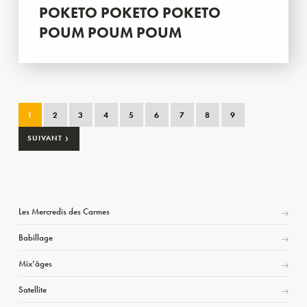
POKETO POKETO POKETO
POUM POUM POUM
1
2
3
4
5
6
7
8
9
›
SUIVANT
Les Mercredis des Carmes
Babillage
Mix’âges
Satellite