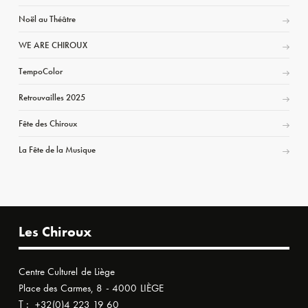
Noël au Théâtre
WE ARE CHIROUX
TempoColor
Retrouvailles 2025
Fête des Chiroux
La Fête de la Musique
Les Chiroux
Centre Culturel de Liège
Place des Carmes, 8 - 4000 LIÈGE
T :
+32(0)4 223 19 60