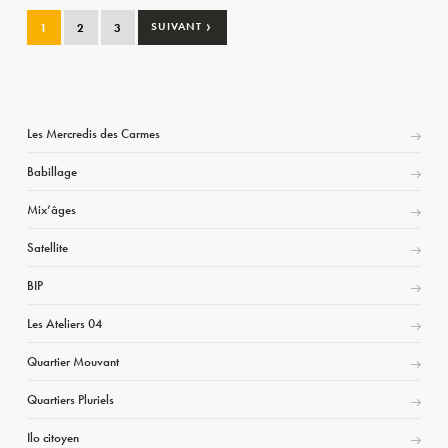
›
1
2
3
SUIVANT
Les Mercredis des Carmes
Babillage
Mix’âges
Satellite
BIP
Les Ateliers 04
Quartier Mouvant
Quartiers Pluriels
Ilo citoyen