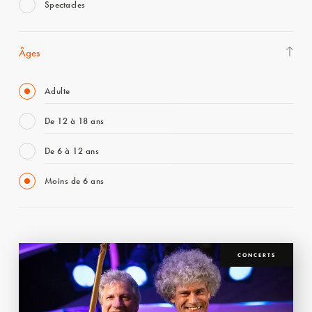
Spectacles
Âges
Adulte
De 12 à 18 ans
De 6 à 12 ans
Moins de 6 ans
CONCERTS