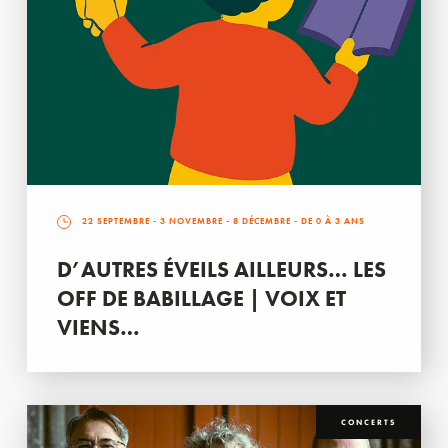
22 SEPTEMBRE
-
3 NOVEMBRE
-
8 DÉCEMBRE
- DE 0 À 3 ANS
D’AUTRES ÉVEILS AILLEURS… LES
OFF DE BABILLAGE | VOIX ET
VIENS…
CONCERTS