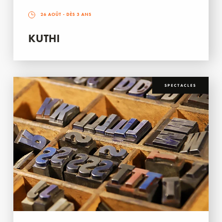
26 AOÛT
- DÈS 3 ANS
KUTHI
SPECTACLES