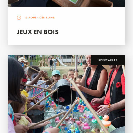
12 AOÛT
- DÈS 5 ANS
JEUX EN BOIS
SPECTACLES