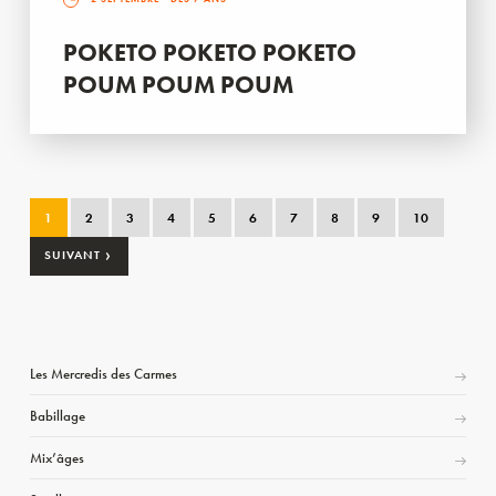
POKETO POKETO POKETO
POUM POUM POUM
1
2
3
4
5
6
7
8
9
10
›
SUIVANT
Les Mercredis des Carmes
Babillage
Mix’âges