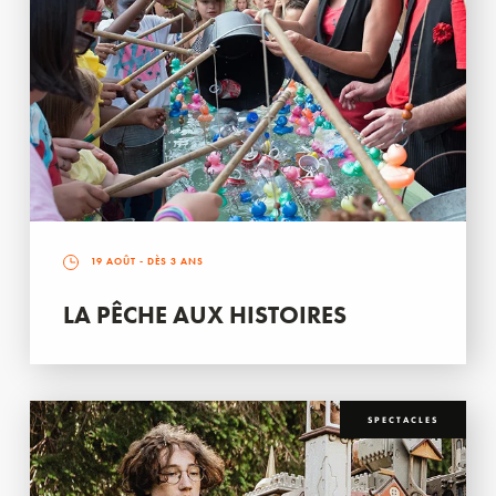
19 AOÛT
- DÈS 3 ANS
LA PÊCHE AUX HISTOIRES
SPECTACLES