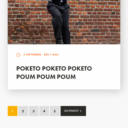
2 SEPTEMBRE
- DÈS 7 ANS
POKETO POKETO POKETO
POUM POUM POUM
›
1
2
3
4
5
SUIVANT