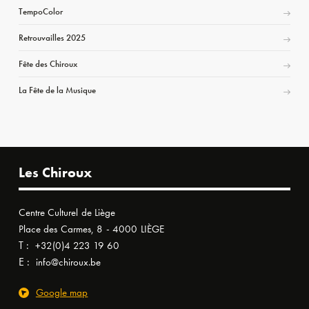
TempoColor
Retrouvailles 2025
Fête des Chiroux
La Fête de la Musique
Les Chiroux
Centre Culturel de Liège
Place des Carmes, 8 - 4000 LIÈGE
T :
+32(0)4 223 19 60
E :
info@chiroux.be
Google map