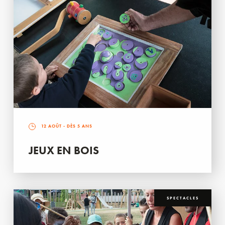
12 AOÛT
- DÈS 5 ANS
JEUX EN BOIS
SPECTACLES