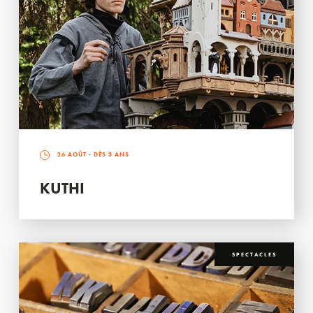
26 AOÛT
- DÈS 3 ANS
KUTHI
SPECTACLES