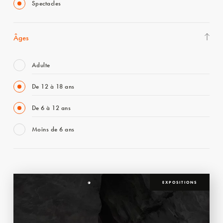
Spectacles
Âges
Adulte
De 12 à 18 ans
De 6 à 12 ans
Moins de 6 ans
EXPOSITIONS