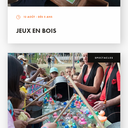
12 AOÛT
- DÈS 5 ANS
JEUX EN BOIS
SPECTACLES