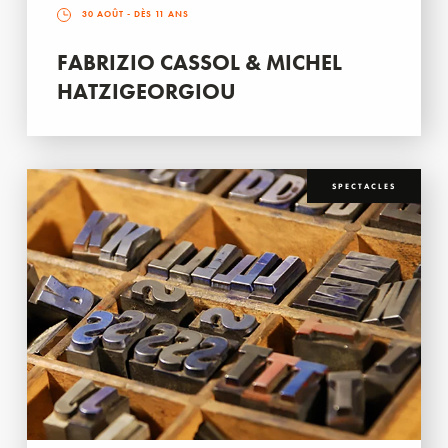
30 AOÛT
- DÈS 11 ANS
FABRIZIO CASSOL & MICHEL
HATZIGEORGIOU
SPECTACLES