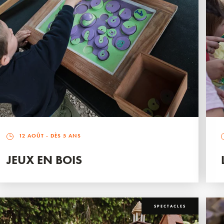
12 AOÛT
- DÈS 5 ANS
JEUX EN BOIS
SPECTACLES