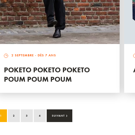
2 SEPTEMBRE
- DÈS 7 ANS
POKETO POKETO POKETO
POUM POUM POUM
›
1
2
3
4
SUIVANT