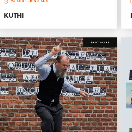
26 AOÛT
- DÈS 3 ANS
KUTHI
SPECTACLES