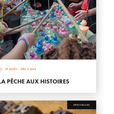
19 AOÛT
- DÈS 3 ANS
LA PÊCHE AUX HISTOIRES
SPECTACLES