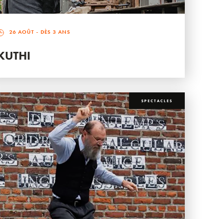
26 AOÛT
- DÈS 3 ANS
KUTHI
SPECTACLES