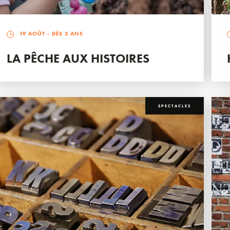
19 AOÛT
- DÈS 3 ANS
LA PÊCHE AUX HISTOIRES
SPECTACLES