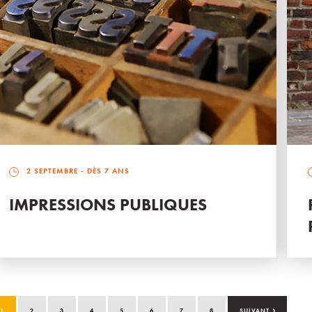
2 SEPTEMBRE
- DÈS 7 ANS
IMPRESSIONS PUBLIQUES
›
1
2
3
4
5
6
7
8
SUIVANT