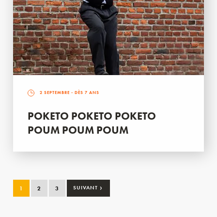
2 SEPTEMBRE
- DÈS 7 ANS
POKETO POKETO POKETO
POUM POUM POUM
›
1
2
3
SUIVANT