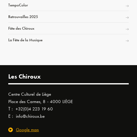
TempoColor
Retrouvailles 2025
Fête des Chiroux
La Fête de la Musique
Les Chiroux
Centre Culturel de Liège
Place des Carmes, 8 - 4000 LIÈGE
T :
+32(0)4 223 19 60
E :
info@chiroux.be
Google map