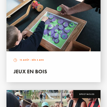
12 AOÛT
- DÈS 5 ANS
JEUX EN BOIS
SPECTACLES