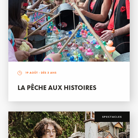
19 AOÛT
- DÈS 3 ANS
LA PÊCHE AUX HISTOIRES
SPECTACLES