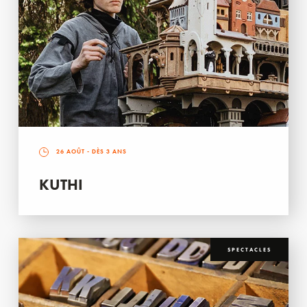
26 AOÛT
- DÈS 3 ANS
KUTHI
SPECTACLES