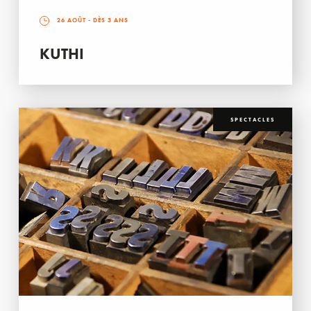
26 AOÛT
- DÈS 3 ANS
KUTHI
SPECTACLES