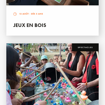
12 AOÛT
- DÈS 5 ANS
JEUX EN BOIS
SPECTACLES