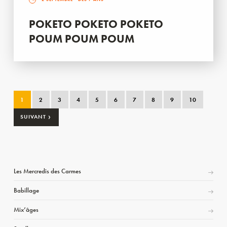
POKETO POKETO POKETO
POUM POUM POUM
1
2
3
4
5
6
7
8
9
10
›
SUIVANT
Les Mercredis des Carmes
Babillage
Mix’âges