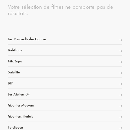
Votre sélection de filtres ne comporte pas de
résultats.
Les Mercredis des Carmes
Babillage
Mix’âges
Satellite
BIP
Les Ateliers 04
Quartier Mouvant
Quartiers Pluriels
Ilo citoyen