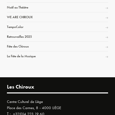
Noël au Théâtre
WE ARE CHIROUX
TempoColor
Retrouvailles 2025
Fête des Chiroux
La Fête de la Musique
Les Chiroux
Centre Culturel de Liège
Place des Carmes, 8 - 4000 LIÈGE
T :
+32(0)4 223 19 60