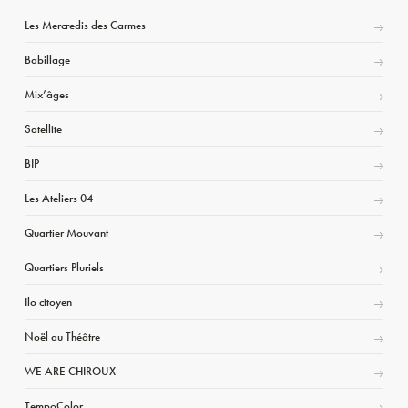
Les Mercredis des Carmes
Babillage
Mix’âges
Satellite
BIP
Les Ateliers 04
Quartier Mouvant
Quartiers Pluriels
Ilo citoyen
Noël au Théâtre
WE ARE CHIROUX
TempoColor