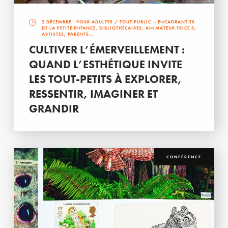
2 DÉCEMBRE
- POUR ADULTES / TOUT PUBLIC – ENCADRANT.ES
DE LA PETITE ENFANCE, BIBLIOTHÉCAIRES, ANIMATEUR.TRICE.S,
ARTISTES, PARENTS…
CULTIVER L’ÉMERVEILLEMENT :
QUAND L’ESTHÉTIQUE INVITE
LES TOUT-PETITS À EXPLORER,
RESSENTIR, IMAGINER ET
GRANDIR
CONFÉRENCE