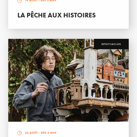
19 AOÛT
- DÈS 3 ANS
LA PÊCHE AUX HISTOIRES
SPECTACLES
26 AOÛT
- DÈS 3 ANS