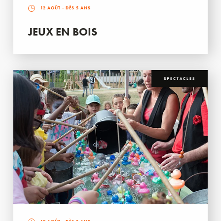
12 AOÛT
- DÈS 5 ANS
JEUX EN BOIS
SPECTACLES