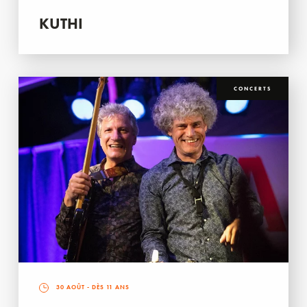
KUTHI
CONCERTS
30 AOÛT
- DÈS 11 ANS