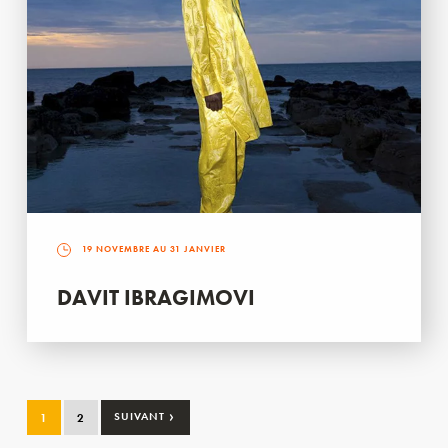
19 NOVEMBRE AU 31 JANVIER
DAVIT IBRAGIMOVI
›
1
2
SUIVANT