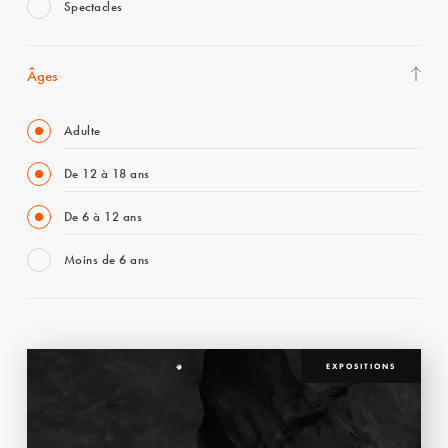
Spectacles
Âges
Adulte
De 12 à 18 ans
De 6 à 12 ans
Moins de 6 ans
EXPOSITIONS