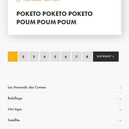
POKETO POKETO POKETO
POUM POUM POUM
›
1
2
3
4
5
6
7
8
SUIVANT
Les Mercredis des Carmes
Babillage
Mix’âges
Satellite