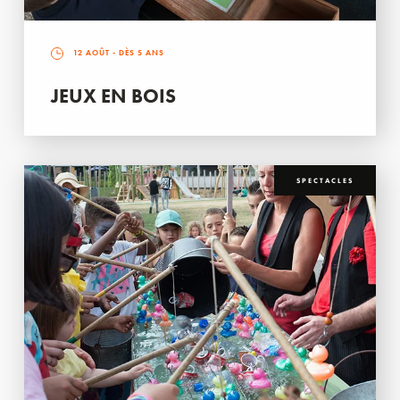
12 AOÛT
- DÈS 5 ANS
JEUX EN BOIS
SPECTACLES