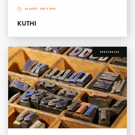
26 AOÛT
- DÈS 3 ANS
KUTHI
SPECTACLES