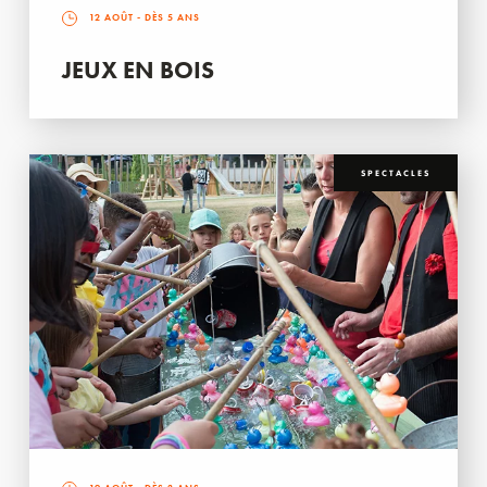
12 AOÛT
- DÈS 5 ANS
JEUX EN BOIS
SPECTACLES