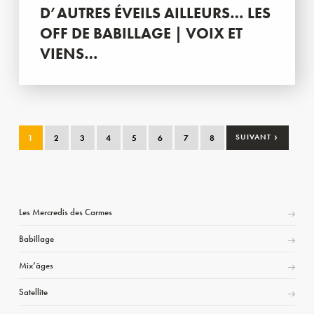
D’AUTRES ÉVEILS AILLEURS… LES
OFF DE BABILLAGE | VOIX ET
VIENS…
›
1
2
3
4
5
6
7
8
SUIVANT
Les Mercredis des Carmes
Babillage
Mix’âges
Satellite