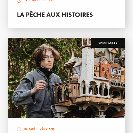
19 AOÛT
- DÈS 3 ANS
LA PÊCHE AUX HISTOIRES
SPECTACLES
26 AOÛT
- DÈS 3 ANS