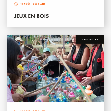
12 AOÛT
- DÈS 5 ANS
JEUX EN BOIS
SPECTACLES