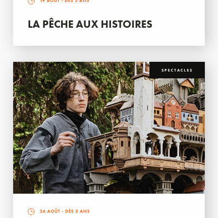
19 AOÛT
- DÈS 3 ANS
LA PÊCHE AUX HISTOIRES
SPECTACLES
26 AOÛT
- DÈS 3 ANS