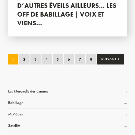
D’AUTRES ÉVEILS AILLEURS… LES
OFF DE BABILLAGE | VOIX ET
VIENS…
›
1
2
3
4
5
6
7
8
SUIVANT
Les Mercredis des Carmes
Babillage
Mix’âges
Satellite