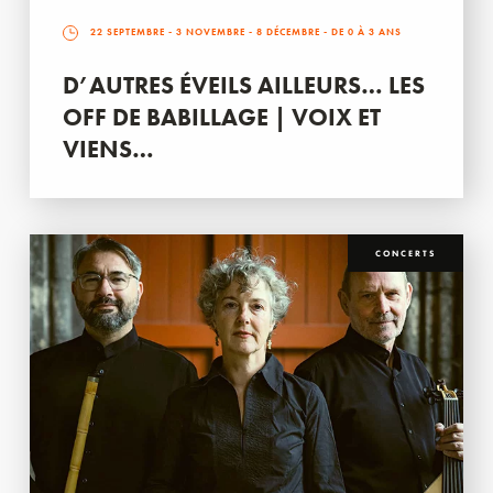
22 SEPTEMBRE
-
3 NOVEMBRE
-
8 DÉCEMBRE
- DE 0 À 3 ANS
D’AUTRES ÉVEILS AILLEURS… LES
OFF DE BABILLAGE | VOIX ET
VIENS…
CONCERTS