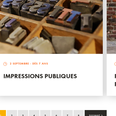
2 SEPTEMBRE
- DÈS 7 ANS
IMPRESSIONS PUBLIQUES
›
1
2
3
4
5
6
7
8
SUIVANT