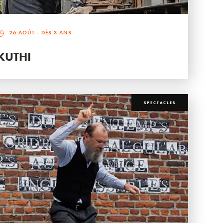
26 AOÛT
- DÈS 3 ANS
KUTHI
SPECTACLES