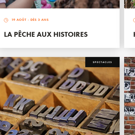
19 AOÛT
- DÈS 3 ANS
LA PÊCHE AUX HISTOIRES
SPECTACLES