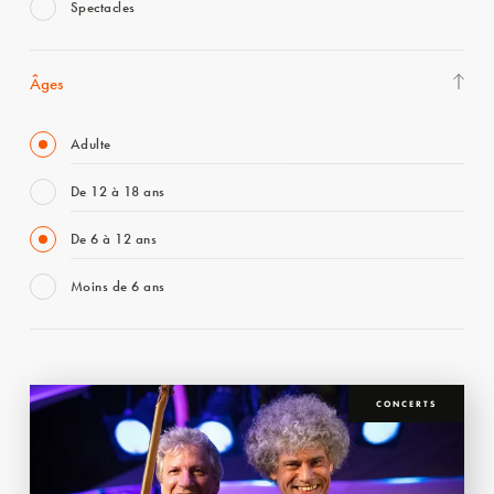
Spectacles
Âges
Adulte
De 12 à 18 ans
De 6 à 12 ans
Moins de 6 ans
CONCERTS