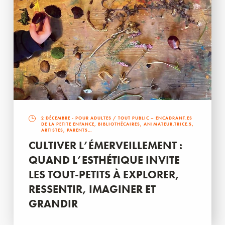
2 DÉCEMBRE
- POUR ADULTES / TOUT PUBLIC – ENCADRANT.ES
DE LA PETITE ENFANCE, BIBLIOTHÉCAIRES, ANIMATEUR.TRICE.S,
ARTISTES, PARENTS…
CULTIVER L’ÉMERVEILLEMENT :
QUAND L’ESTHÉTIQUE INVITE
LES TOUT-PETITS À EXPLORER,
RESSENTIR, IMAGINER ET
GRANDIR