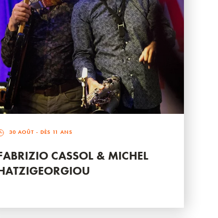
30 AOÛT
- DÈS 11 ANS
FABRIZIO CASSOL & MICHEL
HATZIGEORGIOU