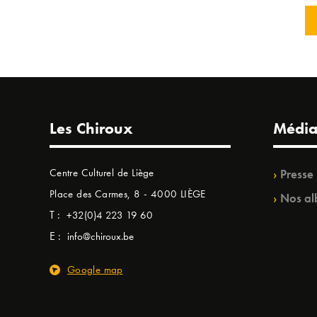
Les Chiroux
Média
Centre Culturel de Liège
Presse
Place des Carmes, 8 - 4000 LIÈGE
Nos al
T :
+32(0)4 223 19 60
E :
info@chiroux.be
Google map