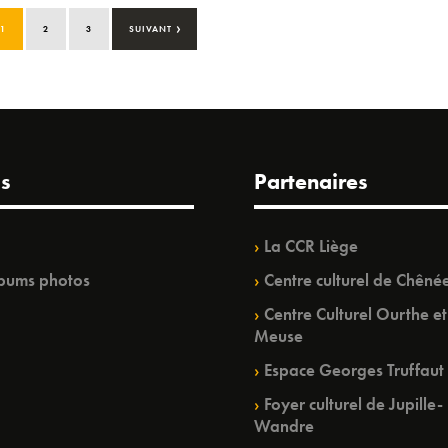
›
1
2
3
SUIVANT
s
Partenaires
La CCR Liège
bums photos
Centre culturel de Chêné
Centre Culturel Ourthe et
Meuse
Espace Georges Truffaut
Foyer culturel de Jupille-
Wandre