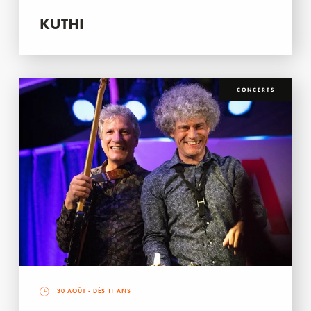
KUTHI
CONCERTS
30 AOÛT
- DÈS 11 ANS