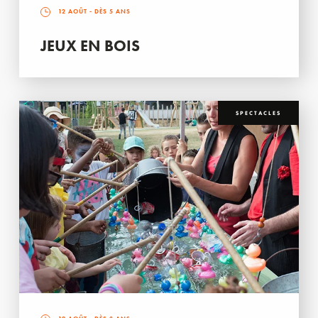
12 AOÛT
- DÈS 5 ANS
JEUX EN BOIS
SPECTACLES