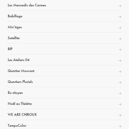
Les Mercredis des Carmes
Babillage
Mix’âges
Satellite
BIP
Les Ateliers 04
Quartier Mouvant
Quartiers Pluriels
Ilo citoyen
Noël au Théâtre
WE ARE CHIROUX
TempoColor