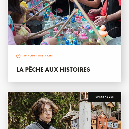
19 AOÛT
- DÈS 3 ANS
LA PÊCHE AUX HISTOIRES
SPECTACLES