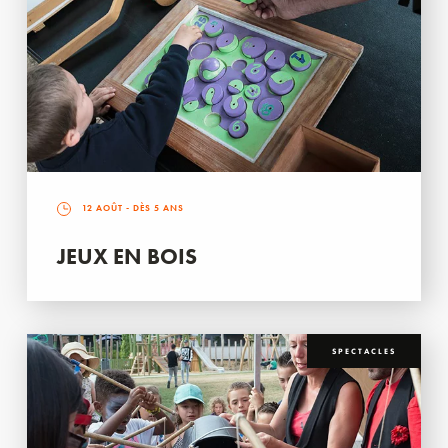
12 AOÛT
- DÈS 5 ANS
JEUX EN BOIS
SPECTACLES