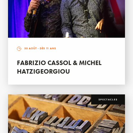
30 AOÛT
- DÈS 11 ANS
FABRIZIO CASSOL & MICHEL
HATZIGEORGIOU
SPECTACLES