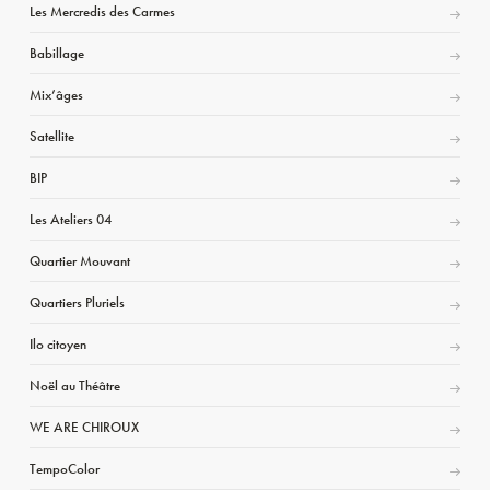
Les Mercredis des Carmes
Babillage
Mix’âges
Satellite
BIP
Les Ateliers 04
Quartier Mouvant
Quartiers Pluriels
Ilo citoyen
Noël au Théâtre
WE ARE CHIROUX
TempoColor