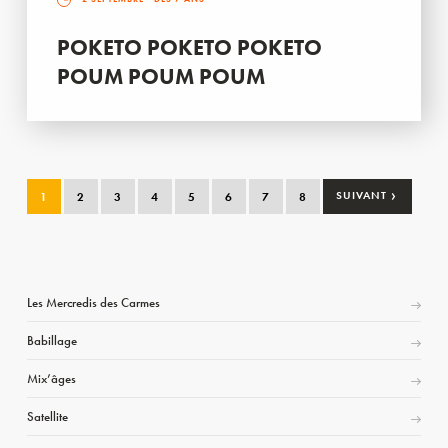
POKETO POKETO POKETO
POUM POUM POUM
›
1
2
3
4
5
6
7
8
SUIVANT
Les Mercredis des Carmes
Babillage
Mix’âges
Satellite