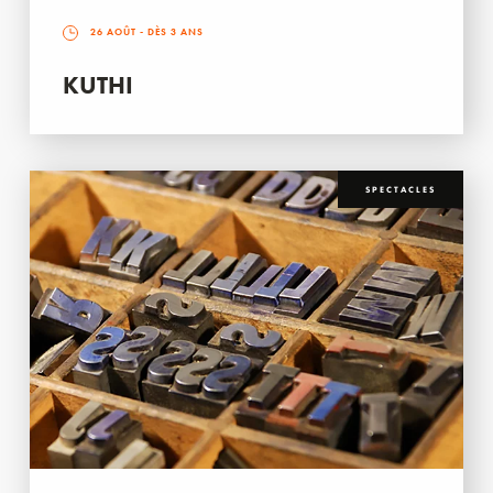
26 AOÛT
- DÈS 3 ANS
KUTHI
SPECTACLES