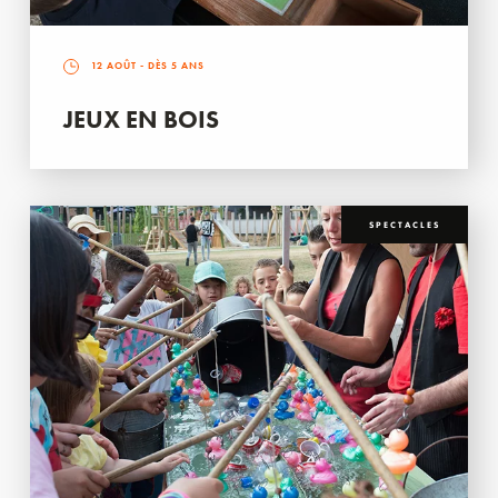
12 AOÛT
- DÈS 5 ANS
JEUX EN BOIS
SPECTACLES