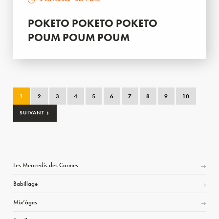
POKETO POKETO POKETO
POUM POUM POUM
1
2
3
4
5
6
7
8
9
10
›
SUIVANT
Les Mercredis des Carmes
Babillage
Mix’âges