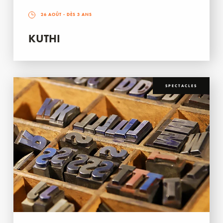
26 AOÛT
- DÈS 3 ANS
KUTHI
SPECTACLES