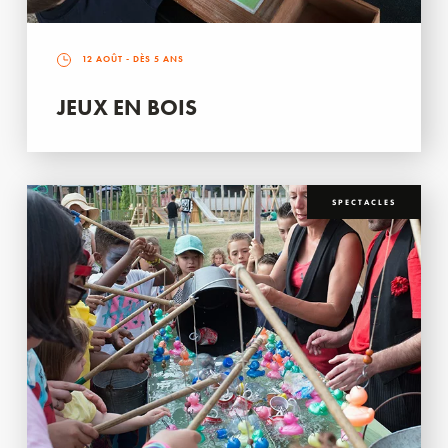
12 AOÛT
- DÈS 5 ANS
JEUX EN BOIS
SPECTACLES