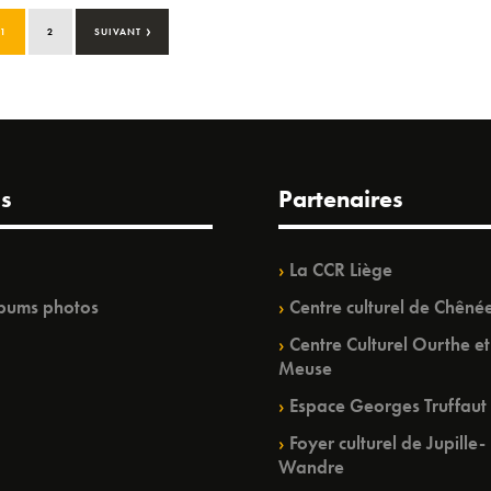
›
1
2
SUIVANT
s
Partenaires
La CCR Liège
bums photos
Centre culturel de Chêné
Centre Culturel Ourthe et
Meuse
Espace Georges Truffaut
Foyer culturel de Jupille-
Wandre