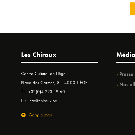
Les Chiroux
Média
Centre Culturel de Liège
Presse
Place des Carmes, 8 - 4000 LIÈGE
Nos al
T :
+32(0)4 223 19 60
E :
info@chiroux.be
Google map