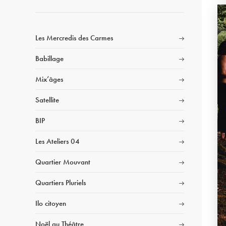
Les Mercredis des Carmes
Babillage
Mix’âges
Satellite
BIP
Les Ateliers 04
Quartier Mouvant
Quartiers Pluriels
Ilo citoyen
Noël au Théâtre