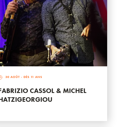
30 AOÛT
- DÈS 11 ANS
FABRIZIO CASSOL & MICHEL
HATZIGEORGIOU