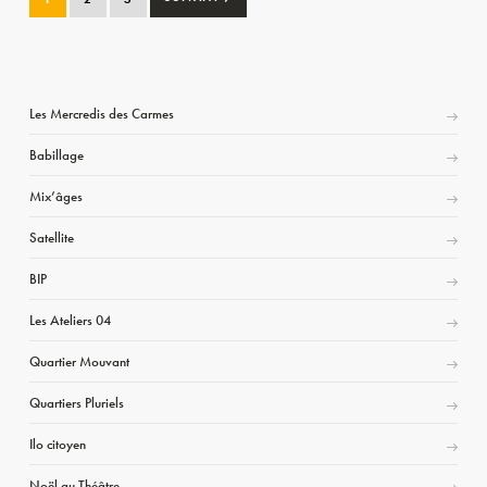
Les Mercredis des Carmes
Babillage
Mix’âges
Satellite
BIP
Les Ateliers 04
Quartier Mouvant
Quartiers Pluriels
Ilo citoyen
Noël au Théâtre