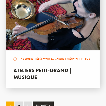
17 OCTOBRE
- BÉBÉS AVANT LA MARCHE | PRÉNATAL | EN DUO
ATELIERS PETIT-GRAND |
MUSIQUE
›
1
2
3
SUIVANT