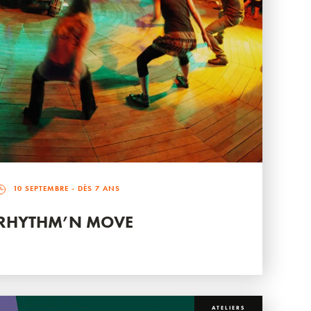
10 SEPTEMBRE
- DÈS 7 ANS
RHYTHM’N MOVE
ATELIERS