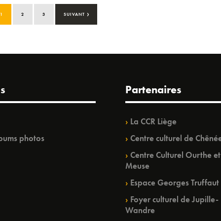
›
1
2
3
SUIVANT
s
Partenaires
La CCR Liège
bums photos
Centre culturel de Chêné
Centre Culturel Ourthe et
Meuse
Espace Georges Truffaut
Foyer culturel de Jupille-
Wandre