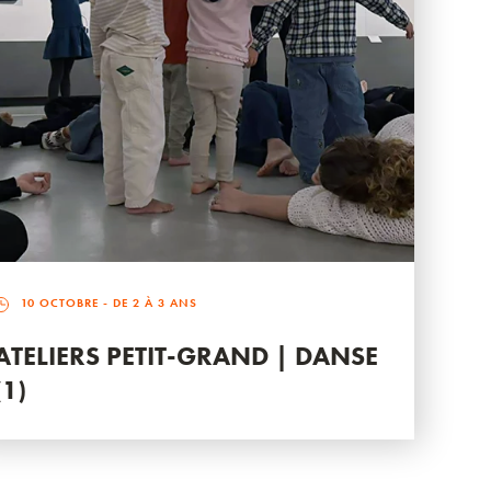
10 OCTOBRE
- DE 2 À 3 ANS
ATELIERS PETIT-GRAND | DANSE
(1)