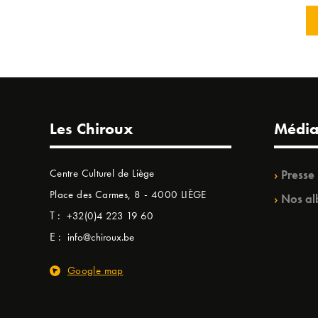
Les Chiroux
Média
Centre Culturel de Liège
Presse
Place des Carmes, 8 - 4000 LIÈGE
Nos al
T :
+32(0)4 223 19 60
E :
info@chiroux.be
Google map