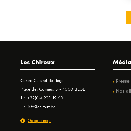
Les Chiroux
Média
Centre Culturel de Liège
Presse
Place des Carmes, 8 - 4000 LIÈGE
Nos al
T :
+32(0)4 223 19 60
E :
info@chiroux.be
Google map