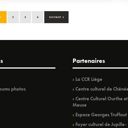
›
1
2
3
4
SUIVANT
s
Partenaires
La CCR Liège
bums photos
Centre culturel de Chêné
Centre Culturel Ourthe et
Meuse
Espace Georges Truffaut
Foyer culturel de Jupille-