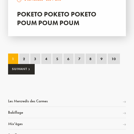
POKETO POKETO POKETO
POUM POUM POUM
1
2
3
4
5
6
7
8
9
10
›
SUIVANT
Les Mercredis des Carmes
Babillage
Mix’âges