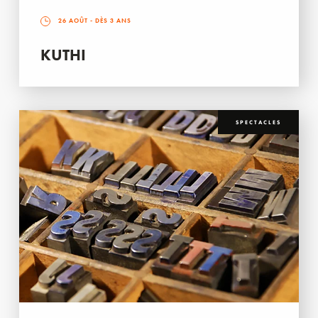
26 AOÛT
- DÈS 3 ANS
KUTHI
SPECTACLES