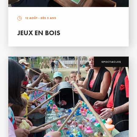
12 AOÛT
- DÈS 5 ANS
JEUX EN BOIS
SPECTACLES