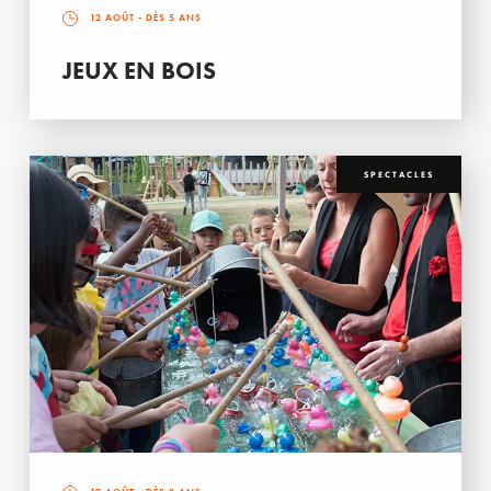
12 AOÛT
- DÈS 5 ANS
JEUX EN BOIS
SPECTACLES