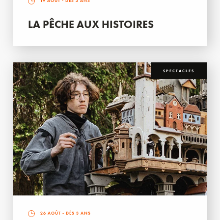
19 AOÛT
- DÈS 3 ANS
LA PÊCHE AUX HISTOIRES
SPECTACLES
26 AOÛT
- DÈS 3 ANS