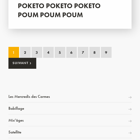
POKETO POKETO POKETO
POUM POUM POUM
1
2
3
4
5
6
7
8
9
›
SUIVANT
Les Mercredis des Carmes
Babillage
Mix’âges
Satellite