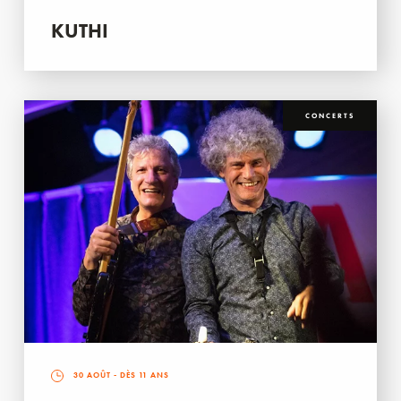
KUTHI
CONCERTS
30 AOÛT
- DÈS 11 ANS