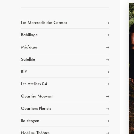
Les Mercredis des Carmes
Babillage
Mix’âges
Satellite
BIP
Les Ateliers 04
Quartier Mouvant
Quartiers Pluriels
Ilo citoyen
Noël au Théâtre