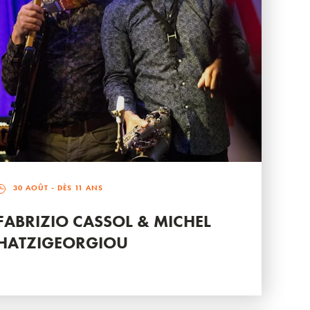
30 AOÛT
- DÈS 11 ANS
FABRIZIO CASSOL & MICHEL
HATZIGEORGIOU