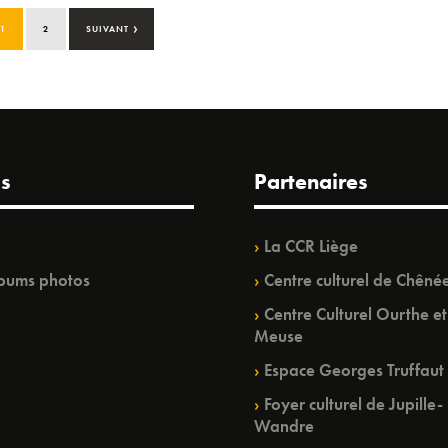
›
1
2
SUIVANT
s
Partenaires
La CCR Liège
bums photos
Centre culturel de Chêné
Centre Culturel Ourthe et
Meuse
Espace Georges Truffaut
Foyer culturel de Jupille-
Wandre