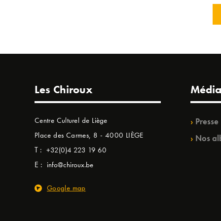
Les Chiroux
Média
Centre Culturel de Liège
Presse
Place des Carmes, 8 - 4000 LIÈGE
Nos al
T :
+32(0)4 223 19 60
E :
info@chiroux.be
Google map