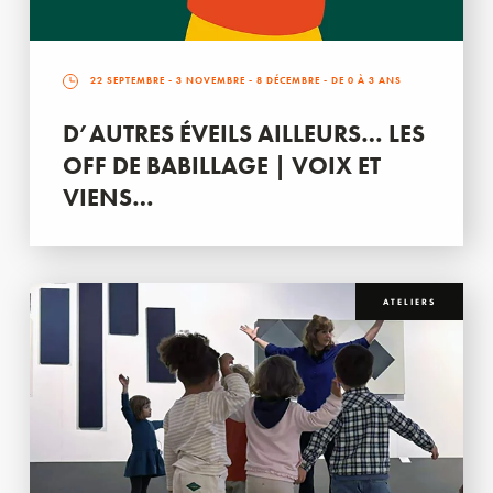
22 SEPTEMBRE
-
3 NOVEMBRE
-
8 DÉCEMBRE
- DE 0 À 3 ANS
D’AUTRES ÉVEILS AILLEURS… LES
OFF DE BABILLAGE | VOIX ET
VIENS…
ATELIERS