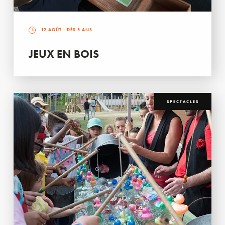
12 AOÛT
- DÈS 5 ANS
JEUX EN BOIS
SPECTACLES