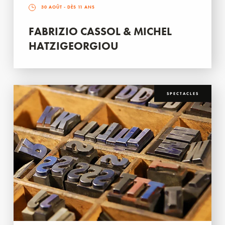
30 AOÛT
- DÈS 11 ANS
FABRIZIO CASSOL & MICHEL
HATZIGEORGIOU
SPECTACLES