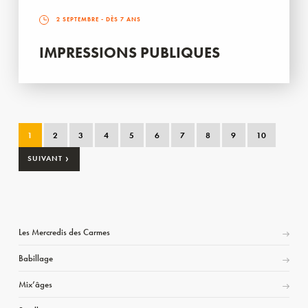
2 SEPTEMBRE
- DÈS 7 ANS
IMPRESSIONS PUBLIQUES
1
2
3
4
5
6
7
8
9
10
›
SUIVANT
Les Mercredis des Carmes
Babillage
Mix’âges