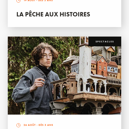
19 AOÛT
- DÈS 3 ANS
LA PÊCHE AUX HISTOIRES
SPECTACLES
26 AOÛT
- DÈS 3 ANS