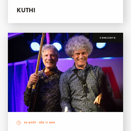
KUTHI
CONCERTS
30 AOÛT
- DÈS 11 ANS