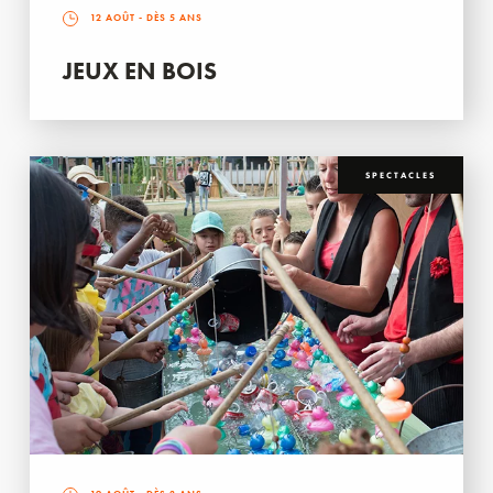
12 AOÛT
- DÈS 5 ANS
JEUX EN BOIS
SPECTACLES