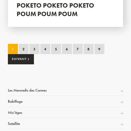
POKETO POKETO POKETO
POUM POUM POUM
1
2
3
4
5
6
7
8
9
›
SUIVANT
Les Mercredis des Carmes
Babillage
Mix’âges
Satellite