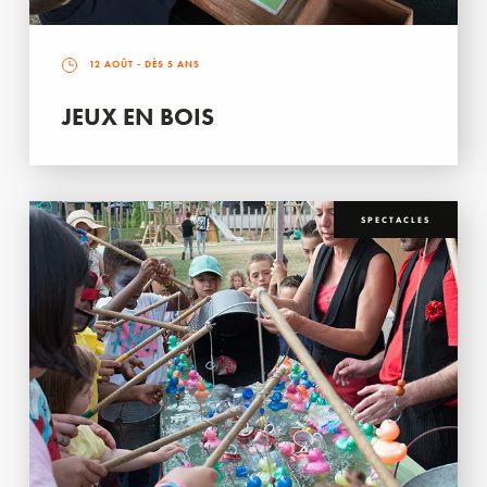
12 AOÛT
- DÈS 5 ANS
JEUX EN BOIS
SPECTACLES