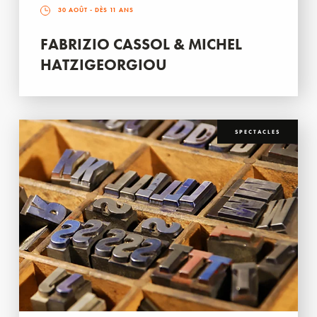
30 AOÛT
- DÈS 11 ANS
FABRIZIO CASSOL & MICHEL
HATZIGEORGIOU
SPECTACLES