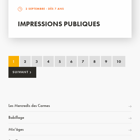
2 SEPTEMBRE
- DÈS 7 ANS
IMPRESSIONS PUBLIQUES
1
2
3
4
5
6
7
8
9
10
›
SUIVANT
Les Mercredis des Carmes
Babillage
Mix’âges