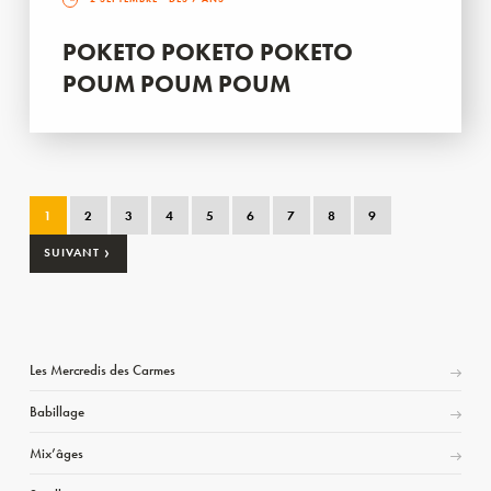
POKETO POKETO POKETO
POUM POUM POUM
1
2
3
4
5
6
7
8
9
›
SUIVANT
Les Mercredis des Carmes
Babillage
Mix’âges