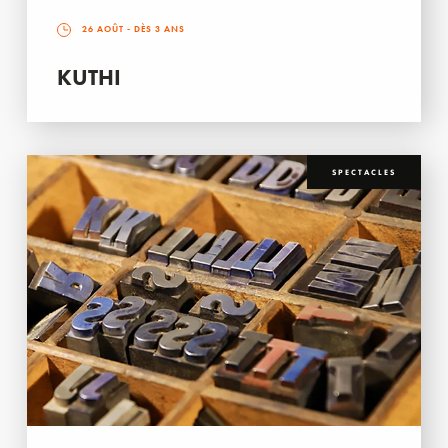
26 AOÛT
- DÈS 3 ANS
KUTHI
SPECTACLES