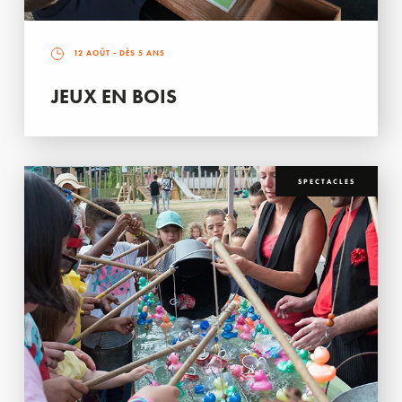
12 AOÛT
- DÈS 5 ANS
JEUX EN BOIS
SPECTACLES