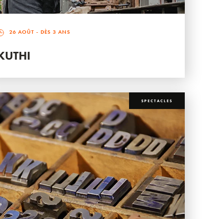
26 AOÛT
- DÈS 3 ANS
KUTHI
SPECTACLES