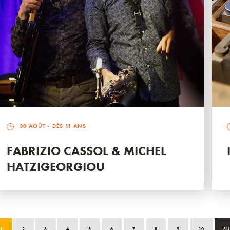
30 AOÛT
- DÈS 11 ANS
FABRIZIO CASSOL & MICHEL
HATZIGEORGIOU
1
2
3
4
5
6
7
8
9
10
SU