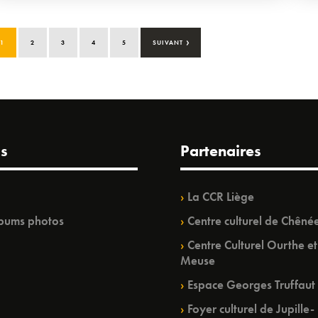
›
1
2
3
4
5
SUIVANT
s
Partenaires
La CCR Liège
bums photos
Centre culturel de Chêné
Centre Culturel Ourthe et
Meuse
Espace Georges Truffaut
Foyer culturel de Jupille-