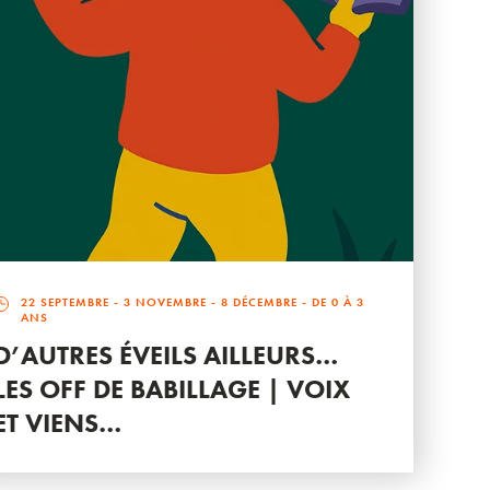
22 SEPTEMBRE
-
3 NOVEMBRE
-
8 DÉCEMBRE
- DE 0 À 3
ANS
D’AUTRES ÉVEILS AILLEURS…
LES OFF DE BABILLAGE | VOIX
ET VIENS…