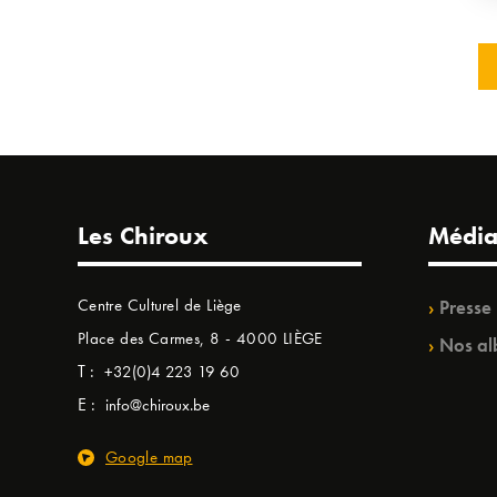
Les Chiroux
Média
Centre Culturel de Liège
Presse
Place des Carmes, 8 - 4000 LIÈGE
Nos al
T :
+32(0)4 223 19 60
E :
info@chiroux.be
Google map