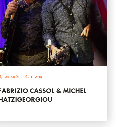
30 AOÛT
- DÈS 11 ANS
FABRIZIO CASSOL & MICHEL
HATZIGEORGIOU