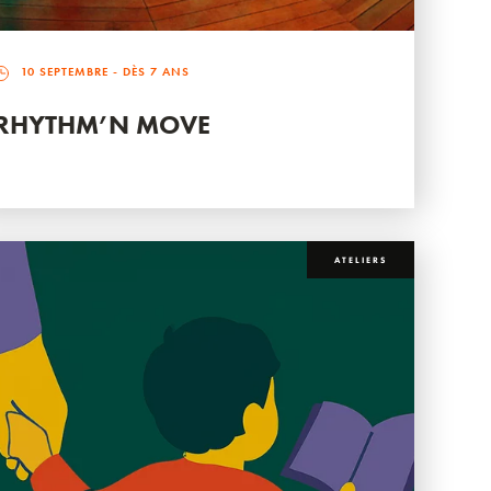
10 SEPTEMBRE
- DÈS 7 ANS
RHYTHM’N MOVE
ATELIERS