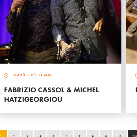
30 AOÛT
- DÈS 11 ANS
FABRIZIO CASSOL & MICHEL
HATZIGEORGIOU
1
2
3
4
5
6
7
8
9
10
SU