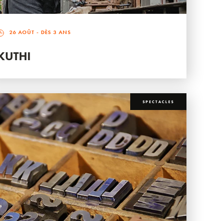
26 AOÛT
- DÈS 3 ANS
KUTHI
SPECTACLES