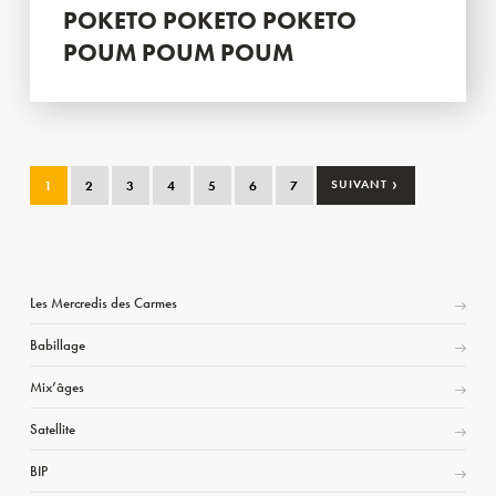
POKETO POKETO POKETO
POUM POUM POUM
›
1
2
3
4
5
6
7
SUIVANT
Les Mercredis des Carmes
Babillage
Mix’âges
Satellite
BIP