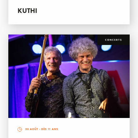
KUTHI
CONCERTS
30 AOÛT
- DÈS 11 ANS