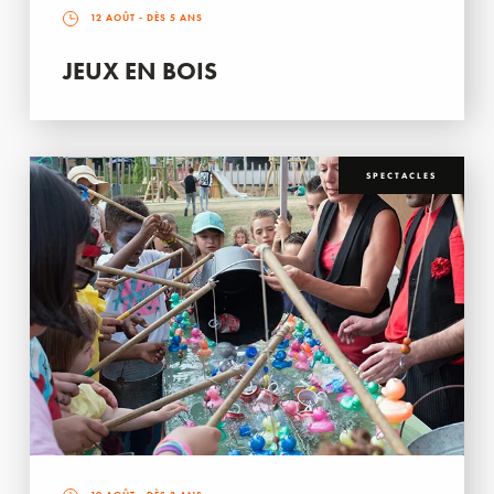
12 AOÛT
- DÈS 5 ANS
JEUX EN BOIS
SPECTACLES