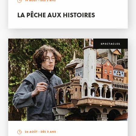
19 AOÛT
- DÈS 3 ANS
LA PÊCHE AUX HISTOIRES
SPECTACLES
26 AOÛT
- DÈS 3 ANS