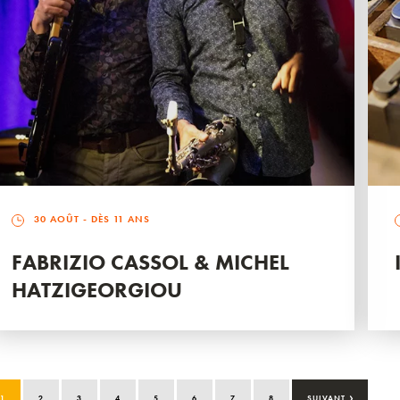
30 AOÛT
- DÈS 11 ANS
FABRIZIO CASSOL & MICHEL
HATZIGEORGIOU
›
1
2
3
4
5
6
7
8
SUIVANT