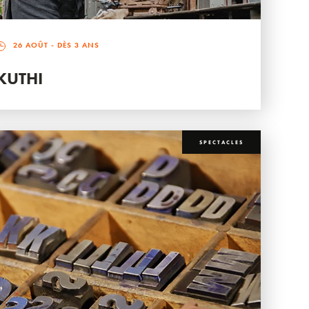
26 AOÛT
- DÈS 3 ANS
KUTHI
SPECTACLES