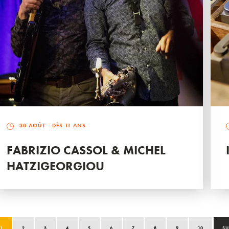
30 AOÛT
- DÈS 11 ANS
FABRIZIO CASSOL & MICHEL
HATZIGEORGIOU
1
2
3
4
5
6
7
8
9
10
SU