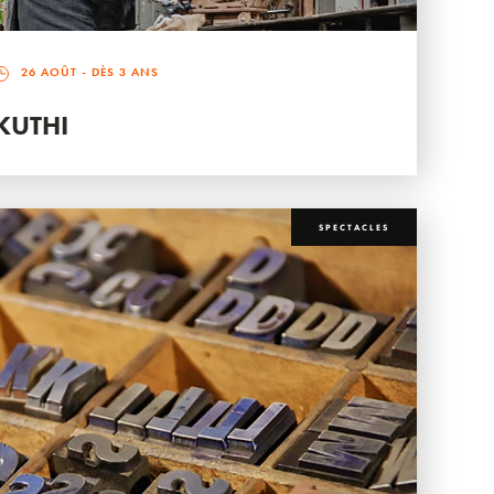
26 AOÛT
- DÈS 3 ANS
KUTHI
SPECTACLES