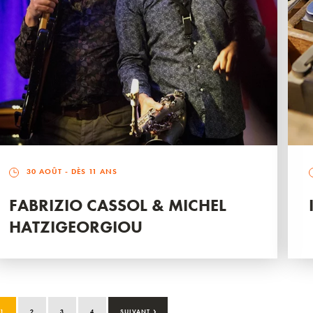
30 AOÛT
- DÈS 11 ANS
FABRIZIO CASSOL & MICHEL
HATZIGEORGIOU
›
1
2
3
4
SUIVANT