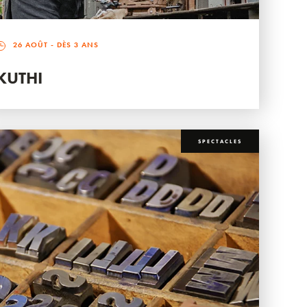
26 AOÛT
- DÈS 3 ANS
KUTHI
SPECTACLES