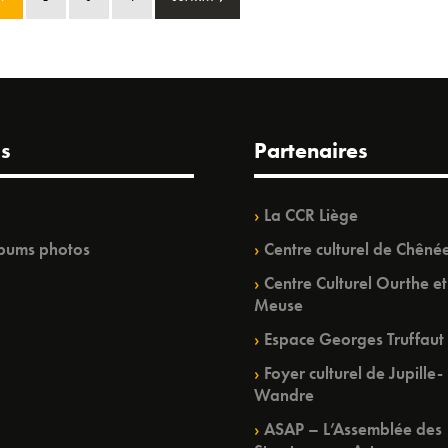
s
Partenaires
La CCR Liège
bums photos
Centre culturel de Chêné
Centre Culturel Ourthe et
Meuse
Espace Georges Truffaut
Foyer culturel de Jupille-
Wandre
ASAP – L’Assemblée des