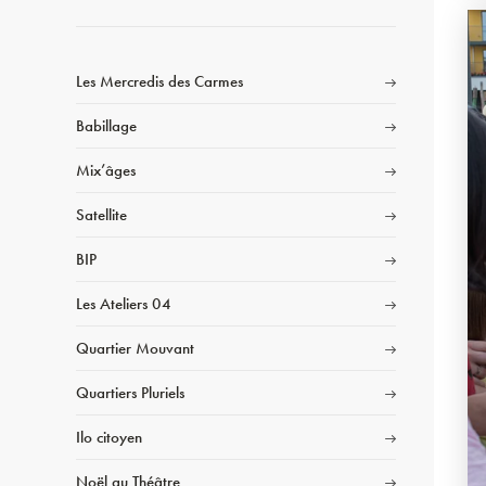
Les Mercredis des Carmes
Babillage
Mix’âges
Satellite
BIP
Les Ateliers 04
Quartier Mouvant
Quartiers Pluriels
Ilo citoyen
Noël au Théâtre