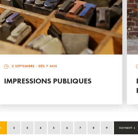
2 SEPTEMBRE
- DÈS 7 ANS
IMPRESSIONS PUBLIQUES
›
1
2
3
4
5
6
7
8
9
SUIVANT