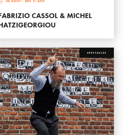
30 AOÛT
- DÈS 11 ANS
FABRIZIO CASSOL & MICHEL
HATZIGEORGIOU
SPECTACLES