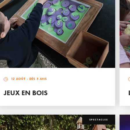
12 AOÛT
- DÈS 5 ANS
JEUX EN BOIS
SPECTACLES