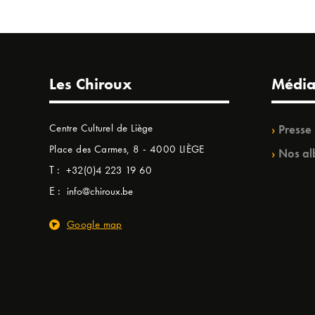
Les Chiroux
Média
Centre Culturel de Liège
Presse
Place des Carmes, 8 - 4000 LIÈGE
Nos al
T :
+32(0)4 223 19 60
E :
info@chiroux.be
Google map