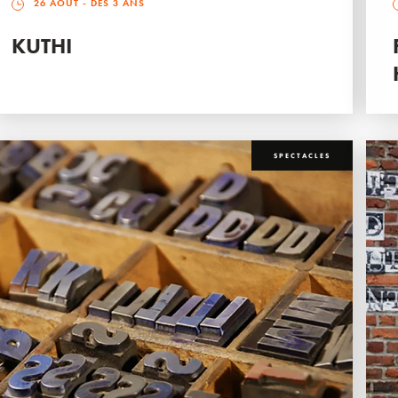
26 AOÛT
- DÈS 3 ANS
KUTHI
SPECTACLES