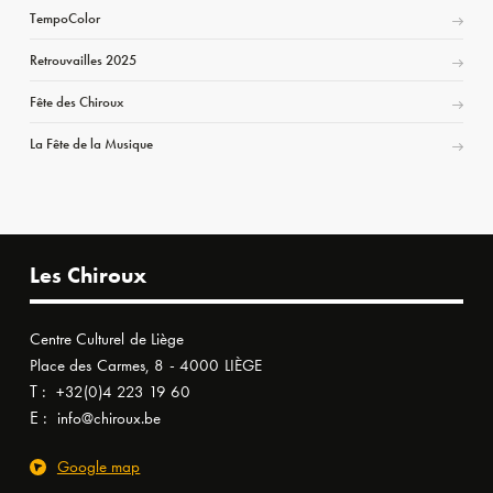
TempoColor
Retrouvailles 2025
Fête des Chiroux
La Fête de la Musique
Les Chiroux
Centre Culturel de Liège
Place des Carmes, 8 - 4000 LIÈGE
T :
+32(0)4 223 19 60
E :
info@chiroux.be
Google map