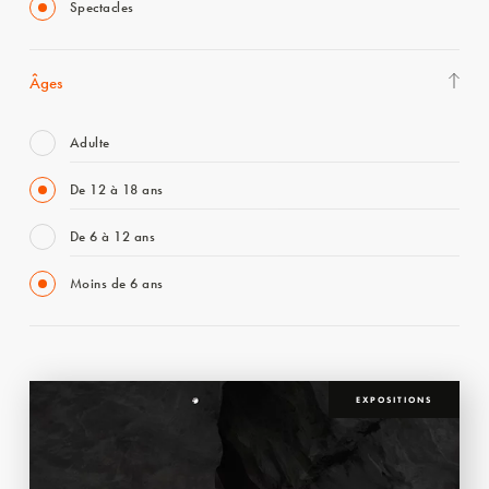
Spectacles
Âges
Adulte
De 12 à 18 ans
De 6 à 12 ans
Moins de 6 ans
EXPOSITIONS