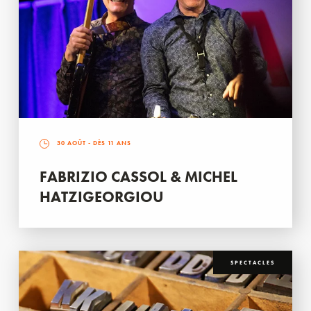
30 AOÛT
- DÈS 11 ANS
FABRIZIO CASSOL & MICHEL
HATZIGEORGIOU
SPECTACLES