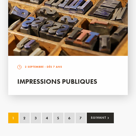
2 SEPTEMBRE
- DÈS 7 ANS
IMPRESSIONS PUBLIQUES
›
1
2
3
4
5
6
7
SUIVANT