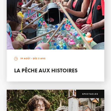
19 AOÛT
- DÈS 3 ANS
LA PÊCHE AUX HISTOIRES
SPECTACLES