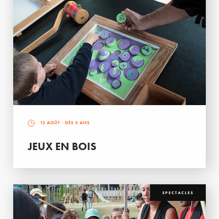
12 AOÛT
- DÈS 5 ANS
JEUX EN BOIS
SPECTACLES