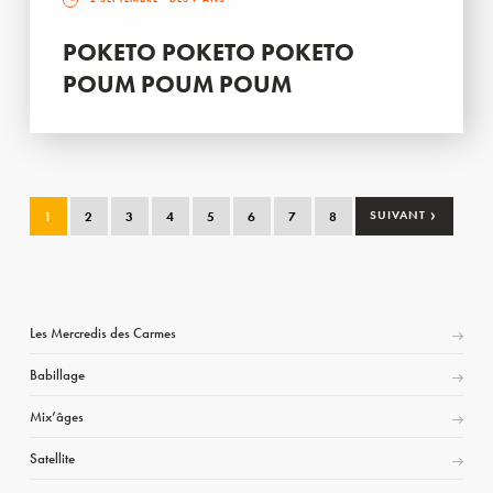
POKETO POKETO POKETO
POUM POUM POUM
›
1
2
3
4
5
6
7
8
SUIVANT
Les Mercredis des Carmes
Babillage
Mix’âges
Satellite