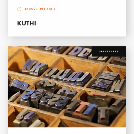
26 AOÛT
- DÈS 3 ANS
KUTHI
SPECTACLES