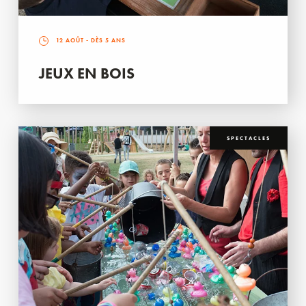
12 AOÛT
- DÈS 5 ANS
JEUX EN BOIS
SPECTACLES