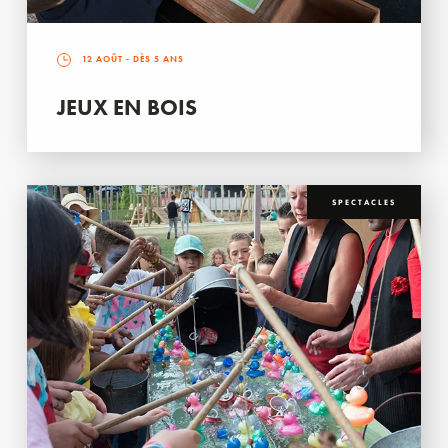
12 AOÛT
- DÈS 5 ANS
JEUX EN BOIS
SPECTACLES