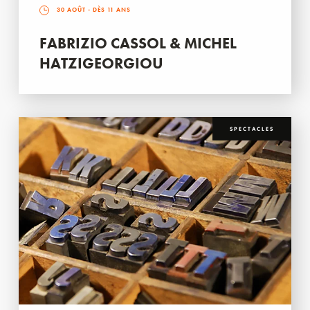
30 AOÛT
- DÈS 11 ANS
FABRIZIO CASSOL & MICHEL
HATZIGEORGIOU
SPECTACLES