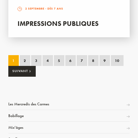
2 SEPTEMBRE
- DÈS 7 ANS
IMPRESSIONS PUBLIQUES
1
2
3
4
5
6
7
8
9
10
›
SUIVANT
Les Mercredis des Carmes
Babillage
Mix’âges