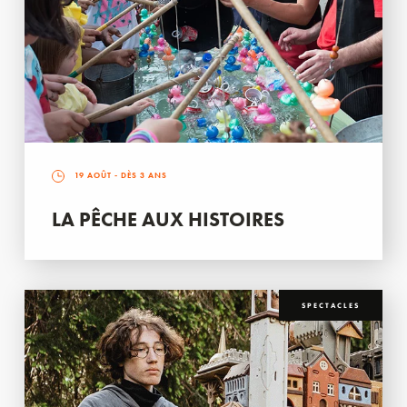
19 AOÛT
- DÈS 3 ANS
LA PÊCHE AUX HISTOIRES
SPECTACLES