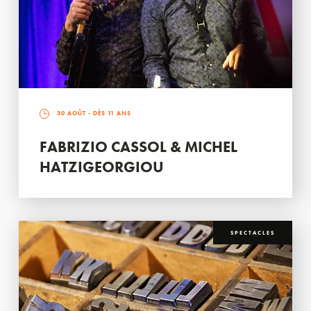
30 AOÛT
- DÈS 11 ANS
FABRIZIO CASSOL & MICHEL
HATZIGEORGIOU
SPECTACLES