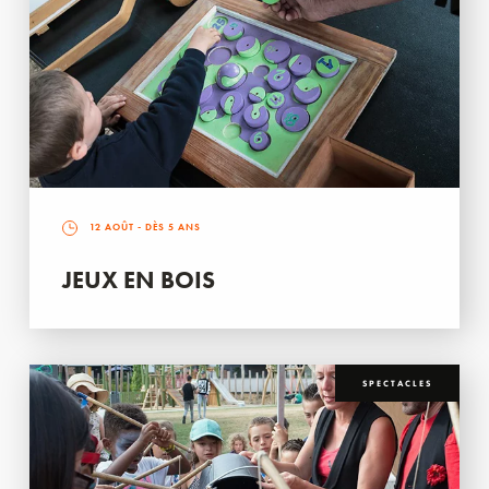
12 AOÛT
- DÈS 5 ANS
JEUX EN BOIS
SPECTACLES