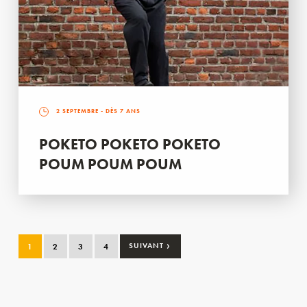
2 SEPTEMBRE
- DÈS 7 ANS
POKETO POKETO POKETO
POUM POUM POUM
›
1
2
3
4
SUIVANT