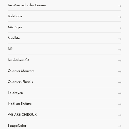
Les Mercredis des Carmes
Babillage
Mix’âges
Satellite
BIP
Les Ateliers 04
Quartier Mouvant
Quartiers Pluriels
Ilo citoyen
Noël au Théâtre
WE ARE CHIROUX
TempoColor