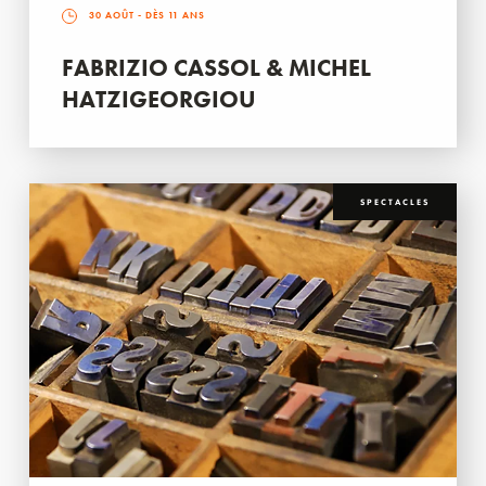
30 AOÛT
- DÈS 11 ANS
FABRIZIO CASSOL & MICHEL
HATZIGEORGIOU
SPECTACLES