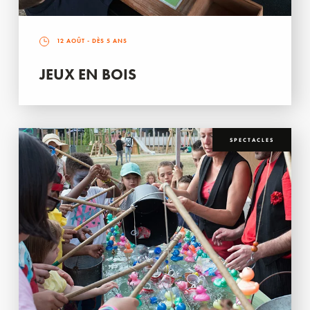
12 AOÛT
- DÈS 5 ANS
JEUX EN BOIS
SPECTACLES