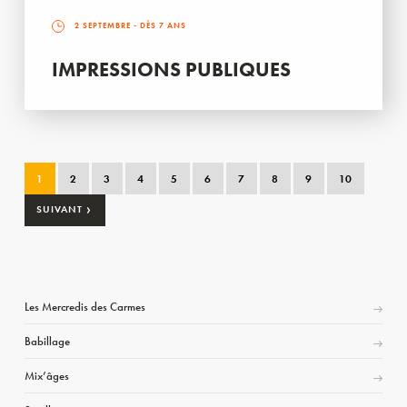
2 SEPTEMBRE
- DÈS 7 ANS
IMPRESSIONS PUBLIQUES
1
2
3
4
5
6
7
8
9
10
›
SUIVANT
Les Mercredis des Carmes
Babillage
Mix’âges